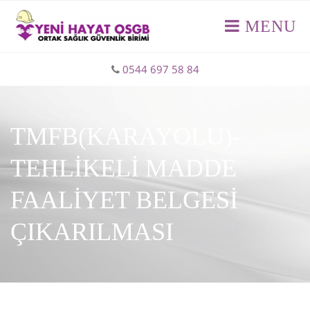
MENU
0544 697 58 84
TMFB(KARAYOLU)-
TEHLİKELİ MADDE
FAALİYET BELGESİ
ÇIKARILMASI