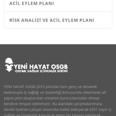
ACIL EYLEM PLANI
RISK ANALIZI VE ACIL EYLEM PLANI
YENİ HAYAT OSGB 2013 yılından beri genç ve dinamik
kadrosuyla İş Sağlığı ve Güvenliği konusunda ülkemizde alt
yapısı yeni oluşturulan sistemin kurucularından olmayı
kendine misyon edinmiştir. Bu alandaki çalışmalarımızla
devlet-işveren-çalışan arasında mekik dokuyarak 6331 sayılı İş
Sağlığı ve Güvenliği Kanunun geniş bir tabana yayılarak